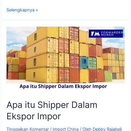
Apakah
Selengkapnya »
Indonesia
Bisa
Menggunakan
Alipay?
Apa itu Shipper Dalam
Ekspor Impor
Tinggalkan Komentar
/
Import China
/ Oleh
Debby Rajabeli