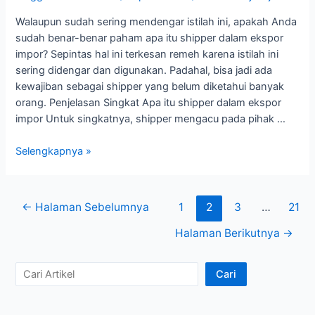
Walaupun sudah sering mendengar istilah ini, apakah Anda
sudah benar-benar paham apa itu shipper dalam ekspor
impor? Sepintas hal ini terkesan remeh karena istilah ini
sering didengar dan digunakan. Padahal, bisa jadi ada
kewajiban sebagai shipper yang belum diketahui banyak
orang. Penjelasan Singkat Apa itu shipper dalam ekspor
impor Untuk singkatnya, shipper mengacu pada pihak …
Apa
Selengkapnya »
itu
Shipper
Dalam
Paginasi
←
Halaman Sebelumnya
1
2
3
…
21
Ekspor
pos
Impor
Halaman Berikutnya
→
C
Cari
a
r