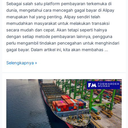
Sebagai salah satu platform pembayaran terkemuka di
dunia, mengetahui cara mencegah gagal bayar di Alipay
merupakan hal yang penting. Alipay sendiri telah
memudahkan masyarakat untuk melakukan transaksi
secara mudah dan cepat. Akan tetapi seperti halnya
dengan setiap metode pembayaran lainnya, pengguna
perlu mengambil tindakan pencegahan untuk menghindari
gagal bayar. Dalam artikel ini, kita akan membahas …
Mencegah
Selengkapnya »
Gagal
Bayar
di
Alipay
dengan
Memahami
Masalah
dan
Solusinya