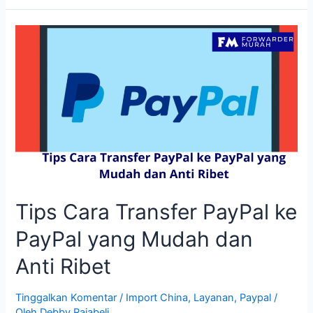
Biaya
Impor
1688
dan
Taobao
ke
Indonesia?
Tips Cara Transfer PayPal ke
PayPal yang Mudah dan
Anti Ribet
Tinggalkan Komentar
/
Import China
,
Layanan
,
Paypal
/
Oleh
Debby Rajabeli