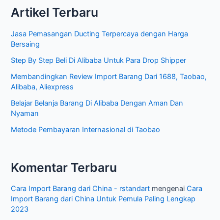
Artikel Terbaru
i
A
Jasa Pemasangan Ducting Terpercaya dengan Harga
r
Bersaing
t
Step By Step Beli Di Alibaba Untuk Para Drop Shipper
i
Membandingkan Review Import Barang Dari 1688, Taobao,
k
Alibaba, Aliexpress
e
Belajar Belanja Barang Di Alibaba Dengan Aman Dan
l
Nyaman
Metode Pembayaran Internasional di Taobao
Komentar Terbaru
Cara Import Barang dari China - rstandart
mengenai
Cara
Import Barang dari China Untuk Pemula Paling Lengkap
2023