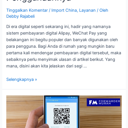
Tinggalkan Komentar
/
Import China
,
Layanan
/ Oleh
Debby Rajabeli
Di era digital seperti sekarang ini, hadir yang namanya
sistem pembayaran digital Alipay, WeChat Pay yang
belakangan ini begitu populer dan banyak digunakan oleh
para pengguna. Bagi Anda di rumah yang mungkin baru
pertama kali mendengar pembayaran digital tersebut, maka
sebaiknya perlu menyimak ulasan di artikel berikut. Yang
mana, disini akan kita jelaskan dari segi …
Pembayaran
Selengkapnya »
Digital
Alipay,
WeChat
Pay
dan
Tata
Cara