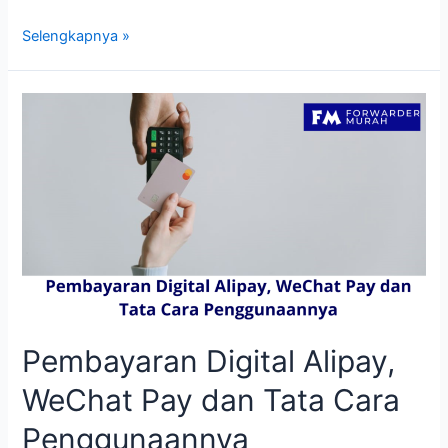
Bagaimana
Selengkapnya »
Proses
Pembayaran
PayPal
Paling
Mudah
Pembayaran Digital Alipay,
WeChat Pay dan Tata Cara
Penggunaannya