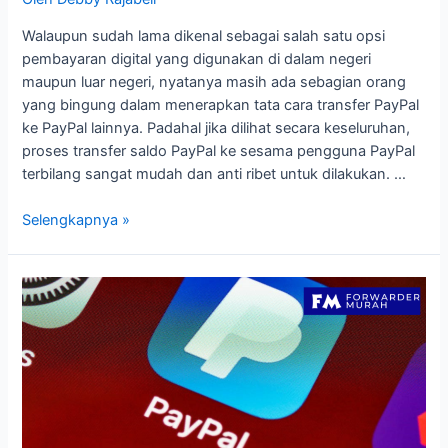
Walaupun sudah lama dikenal sebagai salah satu opsi
pembayaran digital yang digunakan di dalam negeri
maupun luar negeri, nyatanya masih ada sebagian orang
yang bingung dalam menerapkan tata cara transfer PayPal
ke PayPal lainnya. Padahal jika dilihat secara keseluruhan,
proses transfer saldo PayPal ke sesama pengguna PayPal
terbilang sangat mudah dan anti ribet untuk dilakukan. …
Tips
Selengkapnya »
Cara
Transfer
PayPal
ke
PayPal
yang
Mudah
dan
Anti