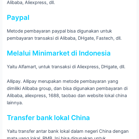
Alibaba, Aliexpress, dll.
Paypal
Metode pembayaran paypal bisa digunakan untuk
pembayaran transaksi di Alibaba, DHgate, Fastech, dll.
Melalui Minimarket di Indonesia
Yaitu Alfamart, untuk transaksi di Aliexpress, DHgate, dll.
Allipay. Allipay merupakan metode pembayaran yang
dimiliki Alibaba group, dan bisa digunakan pembayaran di
Alibaba, aliexpress, 1688, taobao dan website lokal china
lainnya.
Transfer bank lokal China
Yaitu transfer antar bank lokal dalam negeri China dengan
mata uang lokal, RMB. Ini bisa digunakan untuk