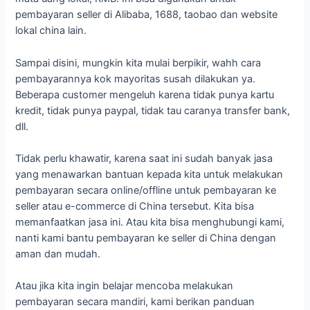
pembayaran seller di Alibaba, 1688, taobao dan website
lokal china lain.
Sampai disini, mungkin kita mulai berpikir, wahh cara
pembayarannya kok mayoritas susah dilakukan ya.
Beberapa customer mengeluh karena tidak punya kartu
kredit, tidak punya paypal, tidak tau caranya transfer bank,
dll.
Tidak perlu khawatir, karena saat ini sudah banyak jasa
yang menawarkan bantuan kepada kita untuk melakukan
pembayaran secara online/offline untuk pembayaran ke
seller atau e-commerce di China tersebut. Kita bisa
memanfaatkan jasa ini. Atau kita bisa menghubungi kami,
nanti kami bantu pembayaran ke seller di China dengan
aman dan mudah.
Atau jika kita ingin belajar mencoba melakukan
pembayaran secara mandiri, kami berikan panduan