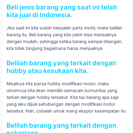
Beli jenis barang yang saat ini telah
kita jual di Indonesia.
Jika saat ini kita sudah berjualan parts mobil, maka belilah
barang itu. Beli barang yang kita yakin bisa menjualnya
dengan mudah, sehingga ketika barang sampai ditangan,
kita tidak bingung bagaimana harus menjualnya
Belilah barang yang terkait dengan
hobby atau kesukaan kita.
Misalnya kita punya hobby modifikasi motor, maka
umumnya kita akan memiliki semacam komunitas yang
terkait dengan hobby tersebut. Kita tau barang apa saja
yang laku dijual sehubungan dengan modifikasi motor
tersebut. Nah, cobalah untuk meng eksplor kesempatan itu
Belilah barang yang terkait dengan