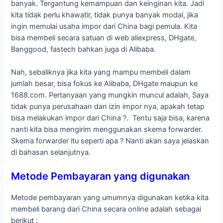
banyak. Tergantung kemampuan dan keinginan kita. Jadi
kita tidak perlu khawatir, tidak punya banyak modal, jika
ingin memulai usaha impor dari China bagi pemula. Kita
bisa membeli secara satuan di web aliexpress, DHgate,
Banggood, fastech bahkan juga di Alibaba.
Nah, sebaliknya jika kita yang mampu membeli dalam
jumlah besar, bisa fokus ke Alibaba, DHgate maupun ke
1688.com. Pertanyaan yang mungkin muncul adalah, Saya
tidak punya perusahaan dan izin impor nya, apakah tetap
bisa melakukan impor dari China ?. Tentu saja bisa, karena
nanti kita bisa mengirim menggunakan skema forwarder.
Skema forwarder itu seperti apa ? Nanti akan saya jelaskan
di bahasan selanjutnya.
Metode Pembayaran yang digunakan
Metode pembayaran yang umumnya digunakan ketika kita
membeli barang dari China secara online adalah sebagai
berikut :