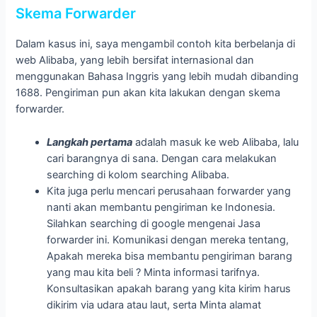
Skema Forwarder
Dalam kasus ini, saya mengambil contoh kita berbelanja di
web Alibaba, yang lebih bersifat internasional dan
menggunakan Bahasa Inggris yang lebih mudah dibanding
1688. Pengiriman pun akan kita lakukan dengan skema
forwarder.
Langkah pertama
adalah masuk ke web Alibaba, lalu
cari barangnya di sana. Dengan cara melakukan
searching di kolom searching Alibaba.
Kita juga perlu mencari perusahaan forwarder yang
nanti akan membantu pengiriman ke Indonesia.
Silahkan searching di google mengenai Jasa
forwarder ini. Komunikasi dengan mereka tentang,
Apakah mereka bisa membantu pengiriman barang
yang mau kita beli ? Minta informasi tarifnya.
Konsultasikan apakah barang yang kita kirim harus
dikirim via udara atau laut, serta Minta alamat