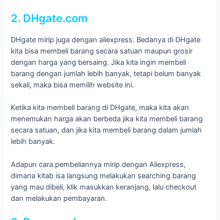
2. DHgate.com
DHgate mirip juga dengan aliexpress. Bedanya di DHgate
kita bisa membeli barang secara satuan maupun grosir
dengan harga yang bersaing. Jika kita ingin membeli
barang dengan jumlah lebih banyak, tetapi belum banyak
sekali, maka bisa memilih website ini.
Ketika kita membeli barang di DHgate, maka kita akan
menemukan harga akan berbeda jika kita membeli barang
secara satuan, dan jika kita membeli barang dalam jumlah
lebih banyak.
Adapun cara pembeliannya mirip dengan Aliexpress,
dimana kitab isa langsung melakukan searching barang
yang mau dibeli, klik masukkan keranjang, lalu checkout
dan melakukan pembayaran.