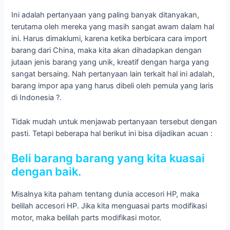
Ini adalah pertanyaan yang paling banyak ditanyakan,
terutama oleh mereka yang masih sangat awam dalam hal
ini. Harus dimaklumi, karena ketika berbicara cara import
barang dari China, maka kita akan dihadapkan dengan
jutaan jenis barang yang unik, kreatif dengan harga yang
sangat bersaing. Nah pertanyaan lain terkait hal ini adalah,
barang impor apa yang harus dibeli oleh pemula yang laris
di Indonesia ?.
Tidak mudah untuk menjawab pertanyaan tersebut dengan
pasti. Tetapi beberapa hal berikut ini bisa dijadikan acuan :
Beli barang barang yang kita kuasai
dengan baik.
Misalnya kita paham tentang dunia accesori HP, maka
belilah accesori HP. Jika kita menguasai parts modifikasi
motor, maka belilah parts modifikasi motor.