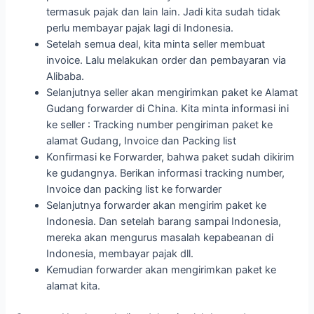
termasuk pajak dan lain lain. Jadi kita sudah tidak
perlu membayar pajak lagi di Indonesia.
Setelah semua deal, kita minta seller membuat
invoice. Lalu melakukan order dan pembayaran via
Alibaba.
Selanjutnya seller akan mengirimkan paket ke Alamat
Gudang forwarder di China. Kita minta informasi ini
ke seller : Tracking number pengiriman paket ke
alamat Gudang, Invoice dan Packing list
Konfirmasi ke Forwarder, bahwa paket sudah dikirim
ke gudangnya. Berikan informasi tracking number,
Invoice dan packing list ke forwarder
Selanjutnya forwarder akan mengirim paket ke
Indonesia. Dan setelah barang sampai Indonesia,
mereka akan mengurus masalah kepabeanan di
Indonesia, membayar pajak dll.
Kemudian forwarder akan mengirimkan paket ke
alamat kita.