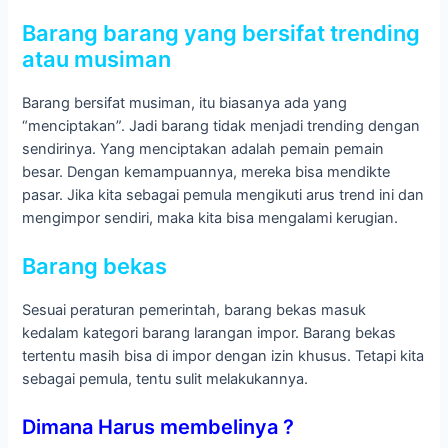
Barang barang yang bersifat trending
atau musiman
Barang bersifat musiman, itu biasanya ada yang
“menciptakan”. Jadi barang tidak menjadi trending dengan
sendirinya. Yang menciptakan adalah pemain pemain
besar. Dengan kemampuannya, mereka bisa mendikte
pasar. Jika kita sebagai pemula mengikuti arus trend ini dan
mengimpor sendiri, maka kita bisa mengalami kerugian.
Barang bekas
Sesuai peraturan pemerintah, barang bekas masuk
kedalam kategori barang larangan impor. Barang bekas
tertentu masih bisa di impor dengan izin khusus. Tetapi kita
sebagai pemula, tentu sulit melakukannya.
Dimana Harus membelinya ?