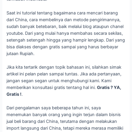
Saat ini tutorial tentang bagaimana cara mencari barang
dari China, cara membelinya dan metode pengirimannya,
sudah banyak betebaran, baik melalui blog ataupun chanel
youtube. Dari yang mulai hanya membahas secara sekilas,
setengah setengah hingga yang hampir lengkap. Dari yang
bisa diakses dengan gratis sampai yang harus berbayar
jutaan Rupiah.
Jika kita tertarik dengan topik bahasan ini, silahkan simak
artikel ini pelan pelan sampai tuntas. Jika ada pertanyaan,
jangan segan segan untuk menghubungi kami. Kami
memberikan konsultasi gratis tentang hal ini.
Gratis ? YA,
Gratis !
.
Dari pengalaman saya beberapa tahun ini, saya
menemukan banyak orang yang ingin terjun dalam bisnis
jual beli barang dari China, terutama dengan melakukan
import langsung dari China, tetapi mereka merasa memiliki