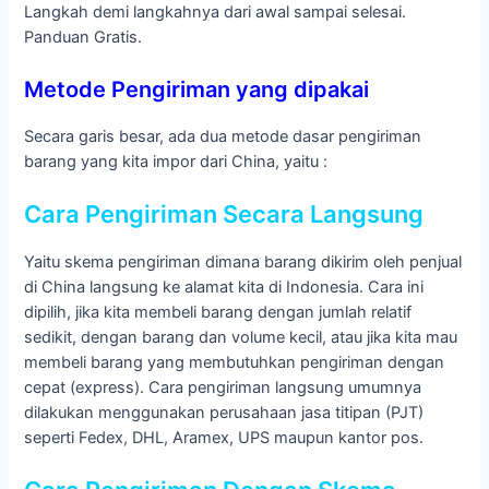
Langkah demi langkahnya dari awal sampai selesai.
Panduan Gratis.
Metode Pengiriman yang dipakai
Secara garis besar, ada dua metode dasar pengiriman
barang yang kita impor dari China, yaitu :
Cara Pengiriman Secara Langsung
Yaitu skema pengiriman dimana barang dikirim oleh penjual
di China langsung ke alamat kita di Indonesia. Cara ini
dipilih, jika kita membeli barang dengan jumlah relatif
sedikit, dengan barang dan volume kecil, atau jika kita mau
membeli barang yang membutuhkan pengiriman dengan
cepat (express). Cara pengiriman langsung umumnya
dilakukan menggunakan perusahaan jasa titipan (PJT)
seperti Fedex, DHL, Aramex, UPS maupun kantor pos.