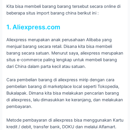
Kita bisa membeli barang barang tersebut secara online di
beberapa situs import barang china berikut ini :
1. Aliexpress.com
Aliexpress merupakan anak perusahaan Alibaba yang
menjual barang secara retail. Disana kita bisa membeli
barang secara satuan. Menurut saya, aliexpress merupakan
situs e-commerce paling lengkap untuk membeli barang
dari China dalam parta kecil atau satuan.
Cara pembelian barang di aliexpress mirip dengan cara
pembelian barang di marketplace local seperti Tokopedia,
Bukalapak. Dimana kita bisa melakukan pencarian barang
di aliexpress, lalu dimasukkan ke keranjang, dan melakukan
pembayaran.
Metode pembayaran di aliexpress bisa menggunakan Kartu
kredit / debit, transfer bank, DOKU dan melalui Alfamart.