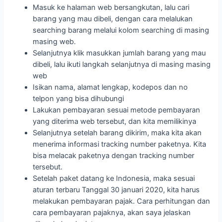
Masuk ke halaman web bersangkutan, lalu cari
barang yang mau dibeli, dengan cara melalukan
searching barang melalui kolom searching di masing
masing web.
Selanjutnya klik masukkan jumlah barang yang mau
dibeli, lalu ikuti langkah selanjutnya di masing masing
web
Isikan nama, alamat lengkap, kodepos dan no
telpon yang bisa dihubungi
Lakukan pembayaran sesuai metode pembayaran
yang diterima web tersebut, dan kita memilikinya
Selanjutnya setelah barang dikirim, maka kita akan
menerima informasi tracking number paketnya. Kita
bisa melacak paketnya dengan tracking number
tersebut.
Setelah paket datang ke Indonesia, maka sesuai
aturan terbaru Tanggal 30 januari 2020, kita harus
melakukan pembayaran pajak. Cara perhitungan dan
cara pembayaran pajaknya, akan saya jelaskan