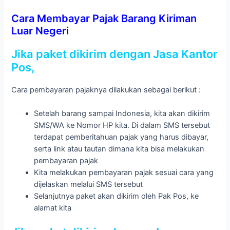
Cara Membayar Pajak Barang Kiriman
Luar Negeri
Jika paket dikirim dengan Jasa Kantor
Pos,
Cara pembayaran pajaknya dilakukan sebagai berikut :
Setelah barang sampai Indonesia, kita akan dikirim
SMS/WA ke Nomor HP kita. Di dalam SMS tersebut
terdapat pemberitahuan pajak yang harus dibayar,
serta link atau tautan dimana kita bisa melakukan
pembayaran pajak
Kita melakukan pembayaran pajak sesuai cara yang
dijelaskan melalui SMS tersebut
Selanjutnya paket akan dikirim oleh Pak Pos, ke
alamat kita