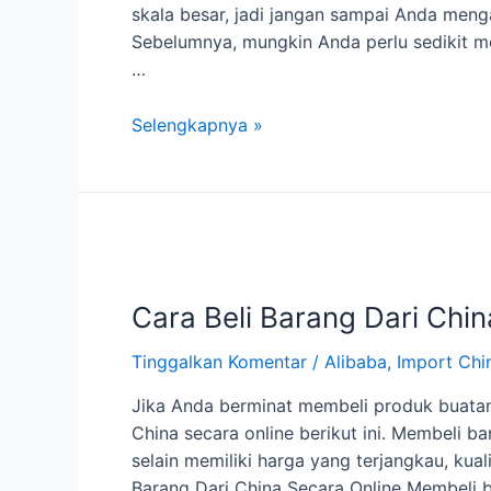
skala besar, jadi jangan sampai Anda meng
Sebelumnya, mungkin Anda perlu sedikit men
…
Apa
Selengkapnya »
Belanja
Online
di
Alibaba
Aman?
Cara Beli Barang Dari Chin
Tinggalkan Komentar
/
Alibaba
,
Import Chi
Jika Anda berminat membeli produk buatan 
China secara online berikut ini. Membeli b
selain memiliki harga yang terjangkau, kua
Barang Dari China Secara Online Membeli b