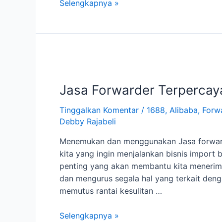
Berapa
Selengkapnya »
lama
pesan
barang
di
Alibaba
Jasa Forwarder Terpercay
Tinggalkan Komentar
/
1688
,
Alibaba
,
Forw
Debby Rajabeli
Menemukan dan menggunakan Jasa forwarde
kita yang ingin menjalankan bisnis import 
penting yang akan membantu kita menerima
dan mengurus segala hal yang terkait deng
memutus rantai kesulitan …
Jasa
Selengkapnya »