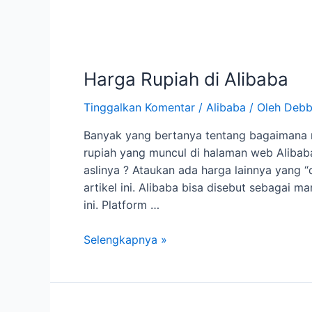
Mengirim
ke
Indonesia
?
Harga Rupiah di Alibaba
Tinggalkan Komentar
/
Alibaba
/ Oleh
Debb
Banyak yang bertanya tentang bagaimana m
rupiah yang muncul di halaman web Alibaba
aslinya ? Ataukan ada harga lainnya yang
artikel ini. Alibaba bisa disebut sebagai m
ini. Platform …
Harga
Selengkapnya »
Rupiah
di
Alibaba