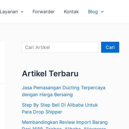
Layanan
Forwarder
Kontak
Blog
C
Cari
a
r
Artikel Terbaru
i
A
Jasa Pemasangan Ducting Terpercaya
r
dengan Harga Bersaing
t
Step By Step Beli Di Alibaba Untuk
i
Para Drop Shipper
k
Membandingkan Review Import Barang