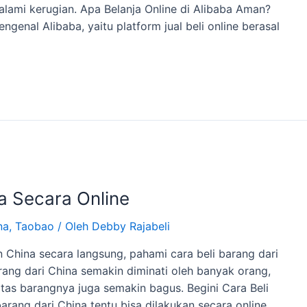
alami kerugian. Apa Belanja Online di Alibaba Aman?
genal Alibaba, yaitu platform jual beli online berasal
a Secara Online
na
,
Taobao
/ Oleh
Debby Rajabeli
China secara langsung, pahami cara beli barang dari
arang dari China semakin diminati oleh banyak orang,
litas barangnya juga semakin bagus. Begini Cara Beli
arang dari China tentu bisa dilakukan secara online …