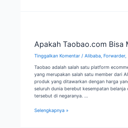
Top
Up
Alipay
Solusi
Mudah
untuk
Apakah Taobao.com Bisa M
Pembayaran
Internasional
Tinggalkan Komentar
/
Alibaba
,
Forwarder
,
Taobao adalah salah satu platform ecommer
yang merupakan salah satu member dari Al
produk yang ditawarkan dengan harga yang 
seluruh dunia berebut kesempatan belanja
tersebut di negaranya. …
Apakah
Selengkapnya »
Taobao.com
Bisa