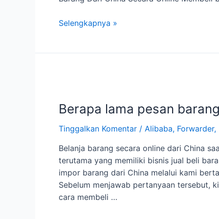
Cara
Selengkapnya »
Beli
Barang
Dari
China
Secara
Online
Berapa lama pesan barang 
Tinggalkan Komentar
/
Alibaba
,
Forwarder
,
Belanja barang secara online dari China sa
terutama yang memiliki bisnis jual beli ba
impor barang dari China melalui kami bert
Sebelum menjawab pertanyaan tersebut, k
cara membeli …