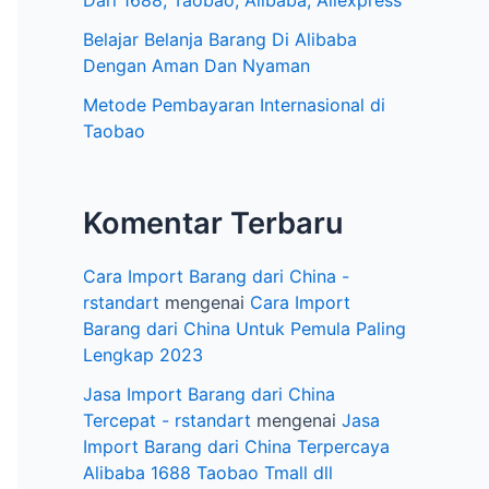
e
Dari 1688, Taobao, Alibaba, Aliexpress
l
Belajar Belanja Barang Di Alibaba
Dengan Aman Dan Nyaman
Metode Pembayaran Internasional di
Taobao
Komentar Terbaru
Cara Import Barang dari China -
rstandart
mengenai
Cara Import
Barang dari China Untuk Pemula Paling
Lengkap 2023
Jasa Import Barang dari China
Tercepat - rstandart
mengenai
Jasa
Import Barang dari China Terpercaya
Alibaba 1688 Taobao Tmall dll