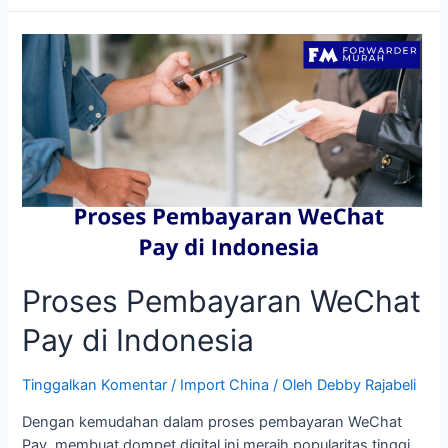
Internasional
di
Taobao
Proses Pembayaran WeChat
Pay di Indonesia
Tinggalkan Komentar
/
Import China
/ Oleh
Debby Rajabeli
Dengan kemudahan dalam proses pembayaran WeChat
Pay, membuat dompet digital ini meraih popularitas tinggi