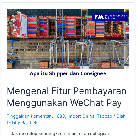
Alipay,
WeChat
Pay
dan
Tata
Cara
Penggunaannya
Mengenal Fitur Pembayaran
Menggunakan WeChat Pay
Tinggalkan Komentar
/
1688
,
Import China
,
Taobao
/ Oleh
Debby Rajabeli
Tidak menutup kemungkinan masih ada sebagian