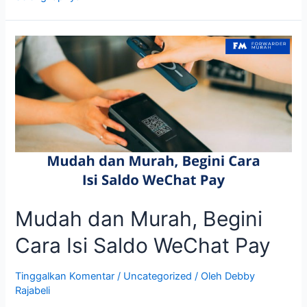
Top
Up
WeChat
Pay
di
Indonesia,
Praktis
Tanpa
Ribet
Mudah dan Murah, Begini
Cara Isi Saldo WeChat Pay
Tinggalkan Komentar
/
Uncategorized
/ Oleh
Debby
Rajabeli