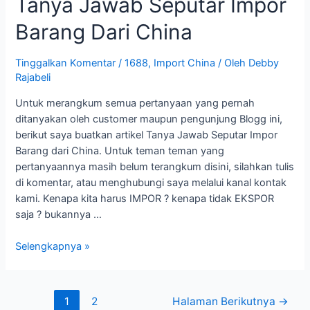
Tanya Jawab Seputar Impor
Barang Dari China
Tinggalkan Komentar
/
1688
,
Import China
/ Oleh
Debby
Rajabeli
Untuk merangkum semua pertanyaan yang pernah
ditanyakan oleh customer maupun pengunjung Blogg ini,
berikut saya buatkan artikel Tanya Jawab Seputar Impor
Barang dari China. Untuk teman teman yang
pertanyaannya masih belum terangkum disini, silahkan tulis
di komentar, atau menghubungi saya melalui kanal kontak
kami. Kenapa kita harus IMPOR ? kenapa tidak EKSPOR
saja ? bukannya …
Tanya
Selengkapnya »
Jawab
Seputar
Impor
Paginasi
1
2
Halaman Berikutnya
→
Barang