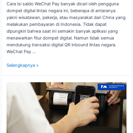
Cara isi saldo WeChat Pay banyak dicari oleh pengguna
dompet digital lintas negara ini, beberapa di antaranya
yakni wisatawan, pekerja, atau masyarakat dari China yang
melakukan pembayaran di Indonesia. Tidak dapat
dipungkiri bahwa saat ini semakin banyak aplikasi yang
menawarkan fitur dompet digital. Namun tidak semua
mendukung transaksi digital QR inbound lintas negara.
WeChat Pay …
Mudah
Selengkapnya »
dan
Murah,
Begini
Cara
Isi
Saldo
WeChat
Pay