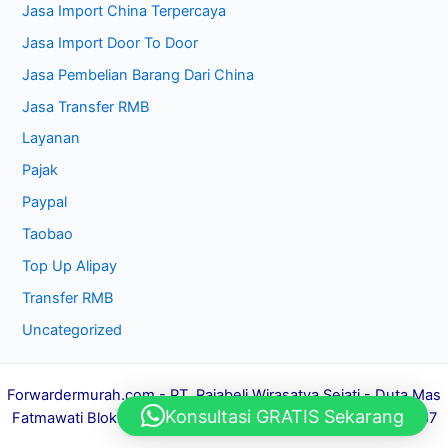
Jasa Import China Terpercaya
Jasa Import Door To Door
Jasa Pembelian Barang Dari China
Jasa Transfer RMB
Layanan
Pajak
Paypal
Taobao
Top Up Alipay
Transfer RMB
Uncategorized
Forwardermurah.com
- PT. Rajabeli Wirasatya Sejati - Duta Mas
Konsultasi GRATIS Sekarang
Fatmawati Blok C1-10, Jaksel 12150 - HP/WA : 081284381967