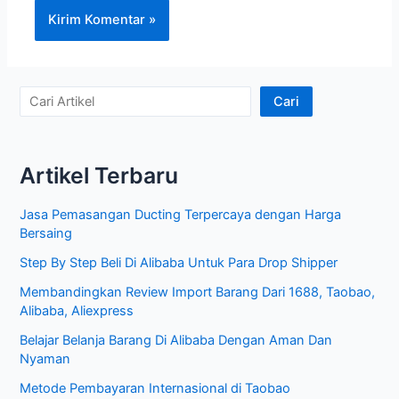
C
Cari
a
r
Artikel Terbaru
i
A
Jasa Pemasangan Ducting Terpercaya dengan Harga
r
Bersaing
t
Step By Step Beli Di Alibaba Untuk Para Drop Shipper
i
Membandingkan Review Import Barang Dari 1688, Taobao,
k
Alibaba, Aliexpress
e
Belajar Belanja Barang Di Alibaba Dengan Aman Dan
l
Nyaman
Metode Pembayaran Internasional di Taobao