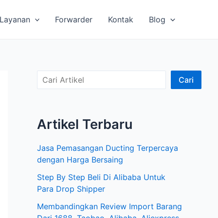
Layanan
Forwarder
Kontak
Blog
C
Cari
a
r
Artikel Terbaru
i
A
Jasa Pemasangan Ducting Terpercaya
r
dengan Harga Bersaing
t
Step By Step Beli Di Alibaba Untuk
i
Para Drop Shipper
k
Membandingkan Review Import Barang