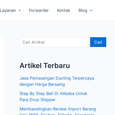
Layanan
Forwarder
Kontak
Blog
C
Cari
a
r
Artikel Terbaru
i
A
Jasa Pemasangan Ducting Terpercaya
r
dengan Harga Bersaing
t
Step By Step Beli Di Alibaba Untuk
i
Para Drop Shipper
k
Membandingkan Review Import Barang