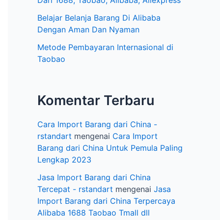
e
Dari 1688, Taobao, Alibaba, Aliexpress
l
Belajar Belanja Barang Di Alibaba
Dengan Aman Dan Nyaman
Metode Pembayaran Internasional di
Taobao
Komentar Terbaru
Cara Import Barang dari China -
rstandart
mengenai
Cara Import
Barang dari China Untuk Pemula Paling
Lengkap 2023
Jasa Import Barang dari China
Tercepat - rstandart
mengenai
Jasa
Import Barang dari China Terpercaya
Alibaba 1688 Taobao Tmall dll