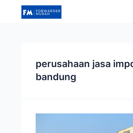
Lewati
ke
konten
perusahaan jasa impo
bandung