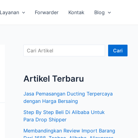
Layanan
Forwarder
Kontak
Blog
C
Cari
a
r
Artikel Terbaru
i
A
Jasa Pemasangan Ducting Terpercaya
r
dengan Harga Bersaing
t
Step By Step Beli Di Alibaba Untuk
i
Para Drop Shipper
k
Membandingkan Review Import Barang