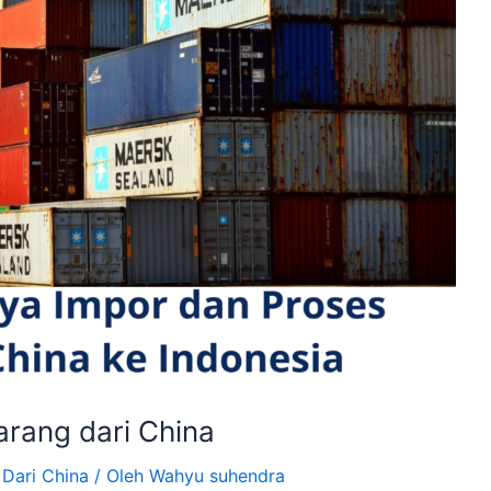
rang dari China
 Dari China
/ Oleh
Wahyu suhendra