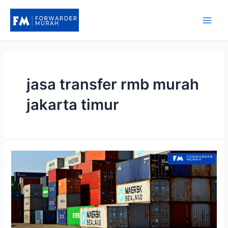
Lewati
ke
Main
konten
Men
jasa transfer rmb murah
jakarta timur