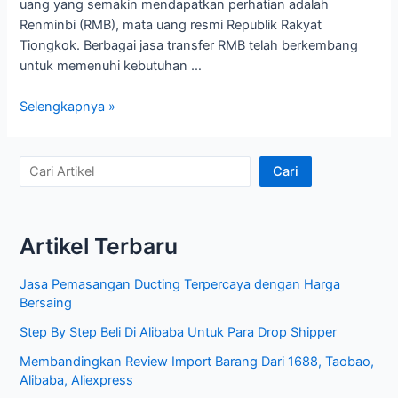
uang yang semakin mendapatkan perhatian adalah
Renminbi (RMB), mata uang resmi Republik Rakyat
Tiongkok. Berbagai jasa transfer RMB telah berkembang
untuk memenuhi kebutuhan …
Jasa
Selengkapnya »
Transfer
RMB
Menyederhanakan
C
Cari
Transaksi
a
Keuangan
r
Internasional
Artikel Terbaru
i
A
Jasa Pemasangan Ducting Terpercaya dengan Harga
r
Bersaing
t
Step By Step Beli Di Alibaba Untuk Para Drop Shipper
i
Membandingkan Review Import Barang Dari 1688, Taobao,
k
Alibaba, Aliexpress