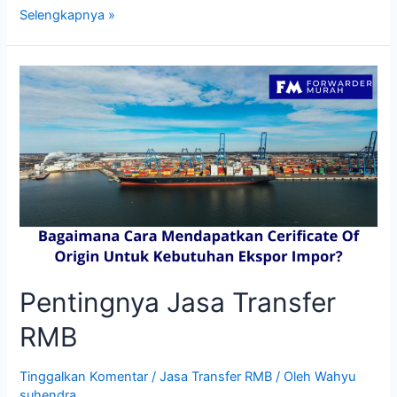
Cara
Selengkapnya »
Penggunaan
Jasa
Transfer
RMB
Pentingnya Jasa Transfer
RMB
Tinggalkan Komentar
/
Jasa Transfer RMB
/ Oleh
Wahyu
suhendra