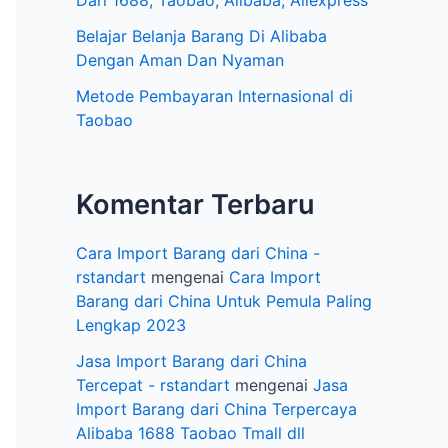
e
Dari 1688, Taobao, Alibaba, Aliexpress
l
Belajar Belanja Barang Di Alibaba
Dengan Aman Dan Nyaman
Metode Pembayaran Internasional di
Taobao
Komentar Terbaru
Cara Import Barang dari China -
rstandart
mengenai
Cara Import
Barang dari China Untuk Pemula Paling
Lengkap 2023
Jasa Import Barang dari China
Tercepat - rstandart
mengenai
Jasa
Import Barang dari China Terpercaya
Alibaba 1688 Taobao Tmall dll