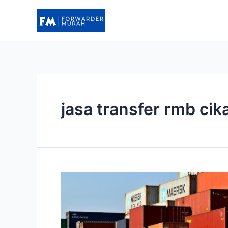
Lewati
ke
konten
jasa transfer rmb cik