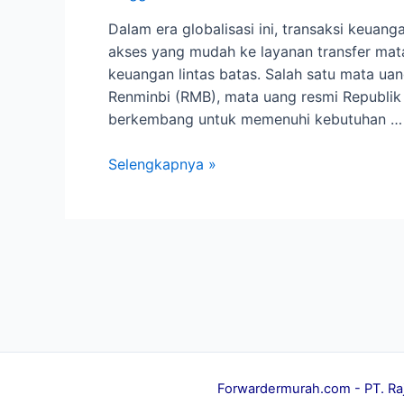
Dalam era globalisasi ini, transaksi keuan
akses yang mudah ke layanan transfer mat
keuangan lintas batas. Salah satu mata u
Renminbi (RMB), mata uang resmi Republik 
berkembang untuk memenuhi kebutuhan …
Jasa
Selengkapnya »
Transfer
RMB
Menyederhanakan
Transaksi
Keuangan
Internasional
Forwardermurah.com
- PT. Ra