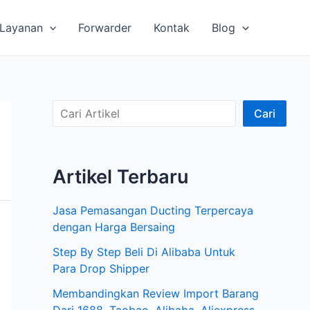
Layanan
Forwarder
Kontak
Blog
C
Cari
a
r
Artikel Terbaru
i
A
Jasa Pemasangan Ducting Terpercaya
r
dengan Harga Bersaing
t
Step By Step Beli Di Alibaba Untuk
i
Para Drop Shipper
k
Membandingkan Review Import Barang