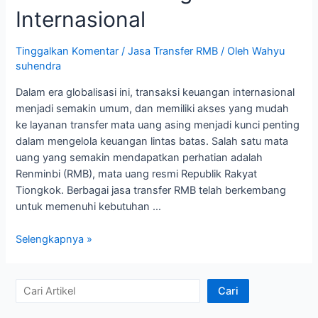
Internasional
Tinggalkan Komentar
/
Jasa Transfer RMB
/ Oleh
Wahyu
suhendra
Dalam era globalisasi ini, transaksi keuangan internasional
menjadi semakin umum, dan memiliki akses yang mudah
ke layanan transfer mata uang asing menjadi kunci penting
dalam mengelola keuangan lintas batas. Salah satu mata
uang yang semakin mendapatkan perhatian adalah
Renminbi (RMB), mata uang resmi Republik Rakyat
Tiongkok. Berbagai jasa transfer RMB telah berkembang
untuk memenuhi kebutuhan …
Jasa
Selengkapnya »
Transfer
RMB
Menyederhanakan
C
Cari
Transaksi
a