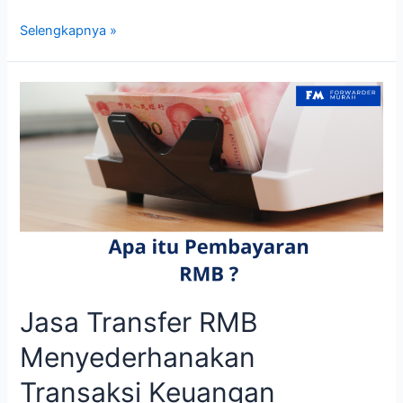
Pentingnya
Selengkapnya »
Jasa
Pembelian
Barang
dari
China
Jasa Transfer RMB
Menyederhanakan
Transaksi Keuangan