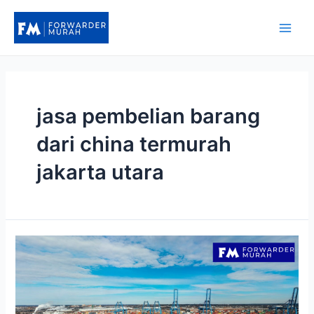
Lewati
ke
Main
konten
Men
jasa pembelian barang
dari china termurah
jakarta utara