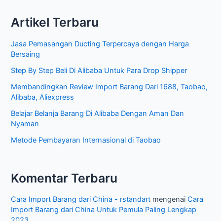
Keuangan
r
Internasional
Artikel Terbaru
i
A
Jasa Pemasangan Ducting Terpercaya dengan Harga
r
Bersaing
t
Step By Step Beli Di Alibaba Untuk Para Drop Shipper
i
Membandingkan Review Import Barang Dari 1688, Taobao,
k
Alibaba, Aliexpress
e
Belajar Belanja Barang Di Alibaba Dengan Aman Dan
l
Nyaman
Metode Pembayaran Internasional di Taobao
Komentar Terbaru
Cara Import Barang dari China - rstandart
mengenai
Cara
Import Barang dari China Untuk Pemula Paling Lengkap
2023