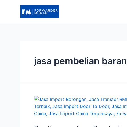
Lewati
ke
konten
jasa pembelian barang