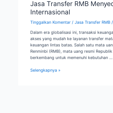
Jasa Transfer RMB Menye
Internasional
Tinggalkan Komentar
/
Jasa Transfer RMB
/
Dalam era globalisasi ini, transaksi keuan
akses yang mudah ke layanan transfer mat
keuangan lintas batas. Salah satu mata u
Renminbi (RMB), mata uang resmi Republik 
berkembang untuk memenuhi kebutuhan …
Jasa
Selengkapnya »
Transfer
RMB
Menyederhanakan
Transaksi
Keuangan
Internasional