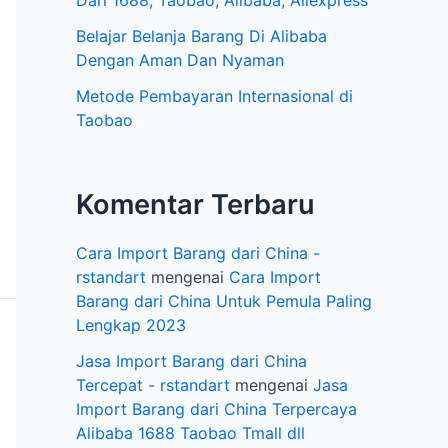
e
Dari 1688, Taobao, Alibaba, Aliexpress
l
Belajar Belanja Barang Di Alibaba
Dengan Aman Dan Nyaman
Metode Pembayaran Internasional di
Taobao
Komentar Terbaru
Cara Import Barang dari China -
rstandart
mengenai
Cara Import
Barang dari China Untuk Pemula Paling
Lengkap 2023
Jasa Import Barang dari China
Tercepat - rstandart
mengenai
Jasa
Import Barang dari China Terpercaya
Alibaba 1688 Taobao Tmall dll