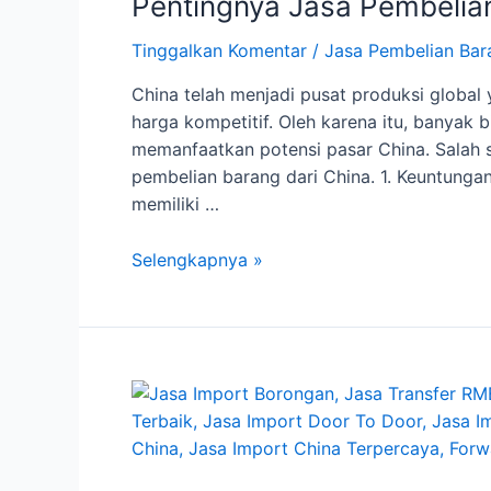
Pentingnya Jasa Pembelian
Tinggalkan Komentar
/
Jasa Pembelian Bar
China telah menjadi pusat produksi globa
harga kompetitif. Oleh karena itu, banyak bi
memanfaatkan potensi pasar China. Salah s
pembelian barang dari China. 1. Keuntungan
memiliki …
Pentingnya
Selengkapnya »
Jasa
Pembelian
Barang
dari
China