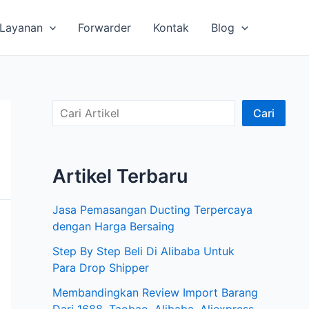
Layanan
Forwarder
Kontak
Blog
C
Cari
a
r
Artikel Terbaru
i
A
Jasa Pemasangan Ducting Terpercaya
r
dengan Harga Bersaing
t
Step By Step Beli Di Alibaba Untuk
i
Para Drop Shipper
k
Membandingkan Review Import Barang