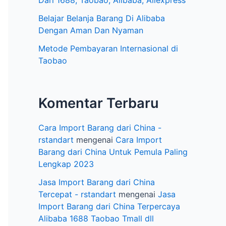
e
Dari 1688, Taobao, Alibaba, Aliexpress
l
Belajar Belanja Barang Di Alibaba
Dengan Aman Dan Nyaman
Metode Pembayaran Internasional di
Taobao
Komentar Terbaru
Cara Import Barang dari China -
rstandart
mengenai
Cara Import
Barang dari China Untuk Pemula Paling
Lengkap 2023
Jasa Import Barang dari China
Tercepat - rstandart
mengenai
Jasa
Import Barang dari China Terpercaya
Alibaba 1688 Taobao Tmall dll