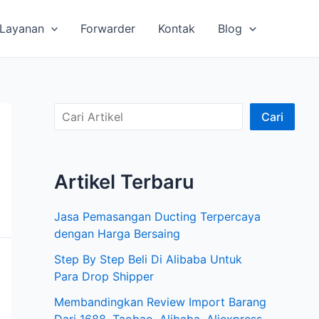
Layanan
Forwarder
Kontak
Blog
C
Cari
a
r
Artikel Terbaru
i
A
Jasa Pemasangan Ducting Terpercaya
r
dengan Harga Bersaing
t
Step By Step Beli Di Alibaba Untuk
i
Para Drop Shipper
k
Membandingkan Review Import Barang