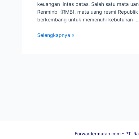
keuangan lintas batas. Salah satu mata u
Renminbi (RMB), mata uang resmi Republik 
berkembang untuk memenuhi kebutuhan …
Jasa
Selengkapnya »
Transfer
RMB
Menyederhanakan
Transaksi
Keuangan
Internasional
Forwardermurah.com
- PT. Ra