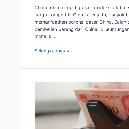
China telah menjadi pusat produksi globa
harga kompetitif. Oleh karena itu, banyak bi
memanfaatkan potensi pasar China. Salah s
pembelian barang dari China. 1. Keuntungan
memiliki …
Pentingnya
Selengkapnya »
Jasa
Pembelian
Barang
dari
China