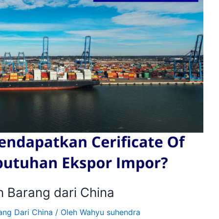
 Barang dari China
ang Dari China
/ Oleh
Wahyu suhendra