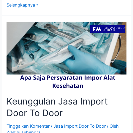
Proses
Selengkapnya »
Jasa
Import
Door
To
Door
Keunggulan Jasa Import
Door To Door
Tinggalkan Komentar
/
Jasa Import Door To Door
/ Oleh
Wahyu suhendra