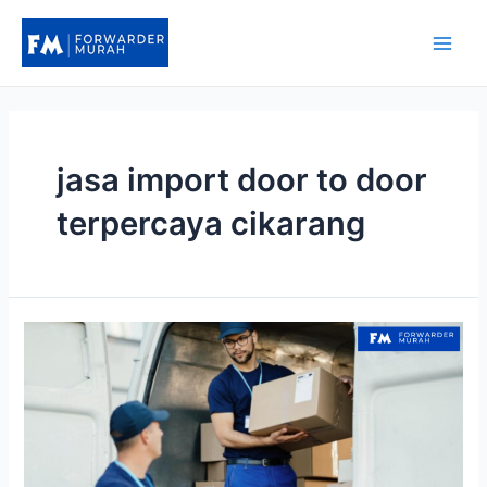
Lewati
ke
Main
konten
Men
jasa import door to door
terpercaya cikarang