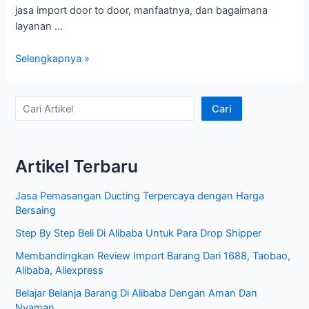
jasa import door to door, manfaatnya, dan bagaimana
layanan …
Menggali
Selengkapnya »
Kemudahan
dengan
Jasa
C
Cari
Import
a
Door
r
to
Artikel Terbaru
i
Door
A
Jasa Pemasangan Ducting Terpercaya dengan Harga
r
Bersaing
t
Step By Step Beli Di Alibaba Untuk Para Drop Shipper
i
Membandingkan Review Import Barang Dari 1688, Taobao,
k
Alibaba, Aliexpress
e
Belajar Belanja Barang Di Alibaba Dengan Aman Dan
l
Nyaman