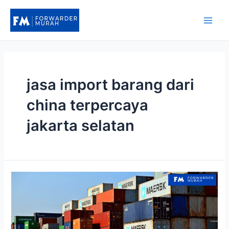
Lewati
ke
Main
konten
Men
jasa import barang dari
china terpercaya
jakarta selatan