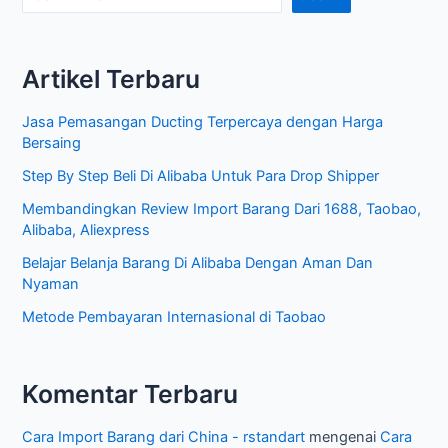
Efektif
a
untuk
r
Bisnis
Artikel Terbaru
i
Global
A
Jasa Pemasangan Ducting Terpercaya dengan Harga
r
Bersaing
t
Step By Step Beli Di Alibaba Untuk Para Drop Shipper
i
Membandingkan Review Import Barang Dari 1688, Taobao,
k
Alibaba, Aliexpress
e
Belajar Belanja Barang Di Alibaba Dengan Aman Dan
l
Nyaman
Metode Pembayaran Internasional di Taobao
Komentar Terbaru
Cara Import Barang dari China - rstandart
mengenai
Cara