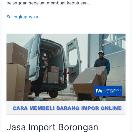
pelanggan sebelum membuat keputusan. …
Pengenalan
Selengkapnya »
Jasa
Import
Barang
dari
China
Jasa Import Borongan