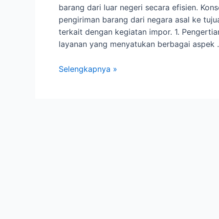
barang dari luar negeri secara efisien. 
pengiriman barang dari negara asal ke tuj
terkait dengan kegiatan impor. 1. Pengert
layanan yang menyatukan berbagai aspek
Jasa
Selengkapnya »
Import
Borongan
Solusi
Efektif
untuk
Bisnis
Global