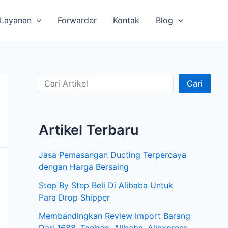
Layanan
Forwarder
Kontak
Blog
C
Cari
a
r
Artikel Terbaru
i
A
Jasa Pemasangan Ducting Terpercaya
r
dengan Harga Bersaing
t
Step By Step Beli Di Alibaba Untuk
i
Para Drop Shipper
k
Membandingkan Review Import Barang