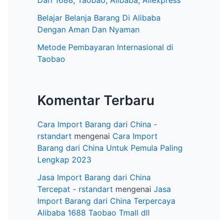
e
Dari 1688, Taobao, Alibaba, Aliexpress
l
Belajar Belanja Barang Di Alibaba
Dengan Aman Dan Nyaman
Metode Pembayaran Internasional di
Taobao
Komentar Terbaru
Cara Import Barang dari China -
rstandart
mengenai
Cara Import
Barang dari China Untuk Pemula Paling
Lengkap 2023
Jasa Import Barang dari China
Tercepat - rstandart
mengenai
Jasa
Import Barang dari China Terpercaya
Alibaba 1688 Taobao Tmall dll