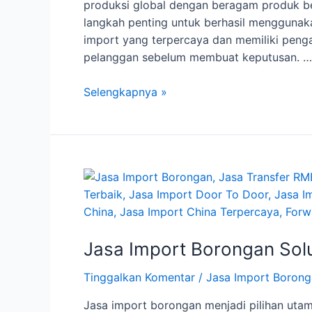
produksi global dengan beragam produk ber
langkah penting untuk berhasil menggunakan 
import yang terpercaya dan memiliki pengal
pelanggan sebelum membuat keputusan. …
Pengenalan
Selengkapnya »
Jasa
Import
Barang
dari
China
Jasa Import Borongan Solus
Tinggalkan Komentar
/
Jasa Import Boron
Jasa import borongan menjadi pilihan ut