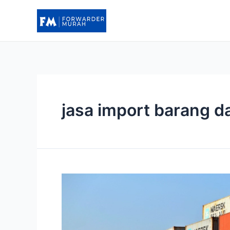
Lewati
ke
konten
jasa import barang da