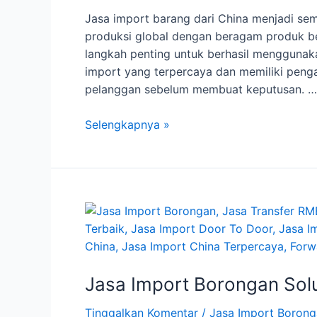
Jasa import barang dari China menjadi sem
produksi global dengan beragam produk ber
langkah penting untuk berhasil menggunakan 
import yang terpercaya dan memiliki pengal
pelanggan sebelum membuat keputusan. …
Pengenalan
Selengkapnya »
Jasa
Import
Barang
dari
China
Jasa Import Borongan Solus
Tinggalkan Komentar
/
Jasa Import Boron