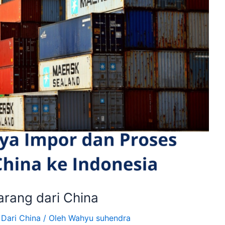
rang dari China
 Dari China
/ Oleh
Wahyu suhendra