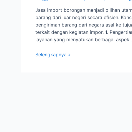
Jasa import borongan menjadi pilihan ut
barang dari luar negeri secara efisien. 
pengiriman barang dari negara asal ke tuj
terkait dengan kegiatan impor. 1. Pengert
layanan yang menyatukan berbagai aspek
Jasa
Selengkapnya »
Import
Borongan
Solusi
Efektif
untuk
Bisnis
Global