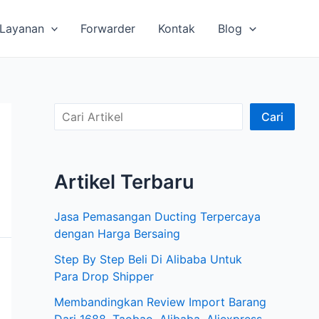
Layanan
Forwarder
Kontak
Blog
C
Cari
a
r
Artikel Terbaru
i
A
Jasa Pemasangan Ducting Terpercaya
r
dengan Harga Bersaing
t
Step By Step Beli Di Alibaba Untuk
i
Para Drop Shipper
k
Membandingkan Review Import Barang