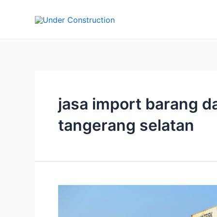
Lewati
ke
konten
jasa import barang da
tangerang selatan