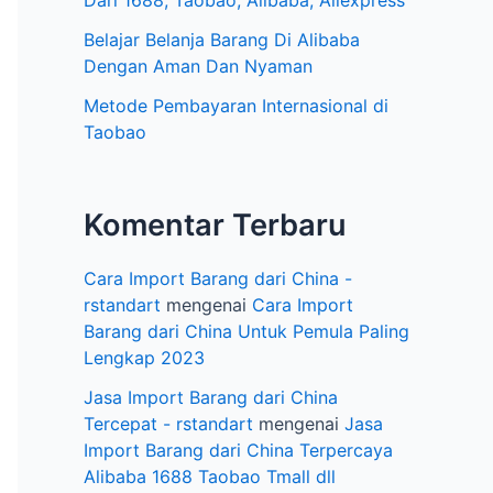
e
Dari 1688, Taobao, Alibaba, Aliexpress
l
Belajar Belanja Barang Di Alibaba
Dengan Aman Dan Nyaman
Metode Pembayaran Internasional di
Taobao
Komentar Terbaru
Cara Import Barang dari China -
rstandart
mengenai
Cara Import
Barang dari China Untuk Pemula Paling
Lengkap 2023
Jasa Import Barang dari China
Tercepat - rstandart
mengenai
Jasa
Import Barang dari China Terpercaya
Alibaba 1688 Taobao Tmall dll