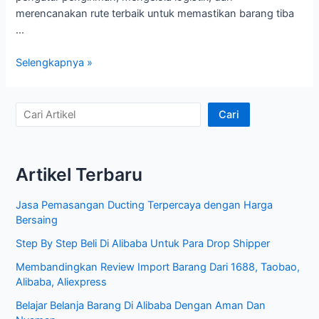
merencanakan rute terbaik untuk memastikan barang tiba
…
Memahami
Selengkapnya »
Peran
Forwarder
China
C
Cari
Terbaik
a
dalam
r
Rantai
Artikel Terbaru
i
Pasok
Internasional
A
Jasa Pemasangan Ducting Terpercaya dengan Harga
r
Bersaing
t
Step By Step Beli Di Alibaba Untuk Para Drop Shipper
i
Membandingkan Review Import Barang Dari 1688, Taobao,
k
Alibaba, Aliexpress
e
Belajar Belanja Barang Di Alibaba Dengan Aman Dan
l