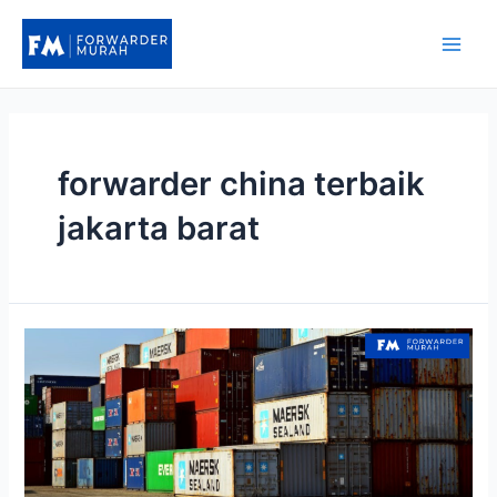
Lewati
ke
Main
konten
Men
forwarder china terbaik
jakarta barat