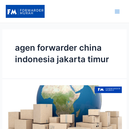
Lewati
ke
Main
konten
Men
agen forwarder china
indonesia jakarta timur