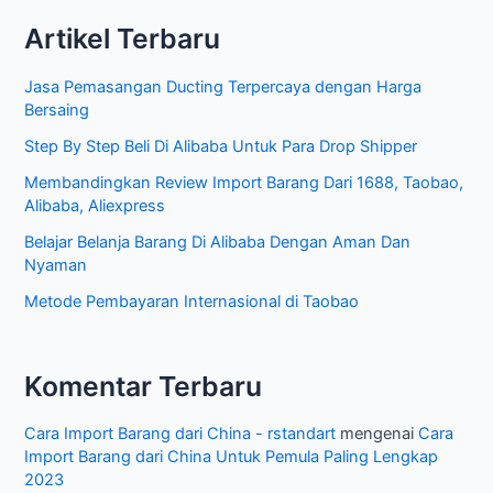
r
Rantai
Artikel Terbaru
i
Pasok
Internasional
A
Jasa Pemasangan Ducting Terpercaya dengan Harga
r
Bersaing
t
Step By Step Beli Di Alibaba Untuk Para Drop Shipper
i
Membandingkan Review Import Barang Dari 1688, Taobao,
k
Alibaba, Aliexpress
e
Belajar Belanja Barang Di Alibaba Dengan Aman Dan
l
Nyaman
Metode Pembayaran Internasional di Taobao
Komentar Terbaru
Cara Import Barang dari China - rstandart
mengenai
Cara
Import Barang dari China Untuk Pemula Paling Lengkap
2023