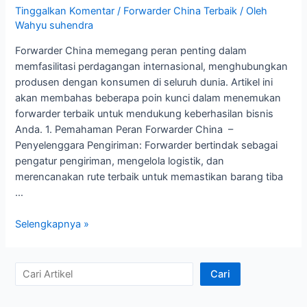
Tinggalkan Komentar
/
Forwarder China Terbaik
/ Oleh
Wahyu suhendra
Forwarder China memegang peran penting dalam
memfasilitasi perdagangan internasional, menghubungkan
produsen dengan konsumen di seluruh dunia. Artikel ini
akan membahas beberapa poin kunci dalam menemukan
forwarder terbaik untuk mendukung keberhasilan bisnis
Anda. 1. Pemahaman Peran Forwarder China –
Penyelenggara Pengiriman: Forwarder bertindak sebagai
pengatur pengiriman, mengelola logistik, dan
merencanakan rute terbaik untuk memastikan barang tiba
…
Memahami
Selengkapnya »
Peran
Forwarder
China
C
Cari
Terbaik
a
dalam