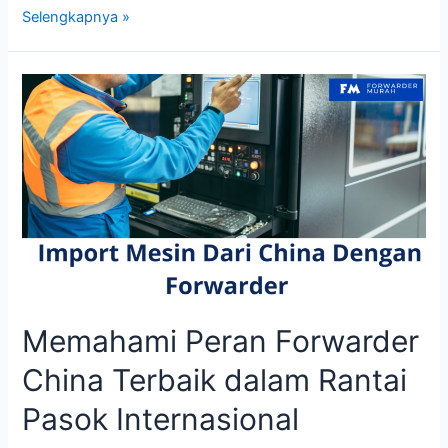
Peran
Selengkapnya »
Forwarder
China
Indonesia
Memahami Peran Forwarder
China Terbaik dalam Rantai
Pasok Internasional